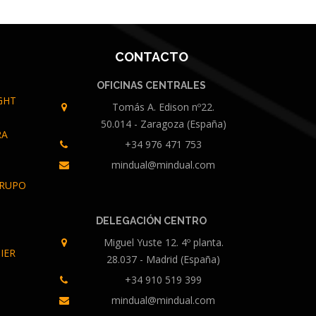
CONTACTO
OFICINAS CENTRALES
IGHT
Tomás A. Edison nº22.
50.014 - Zaragoza
(España)
RA
+34 976 471 753
mindual@mindual.com
GRUPO
DELEGACIÓN CENTRO
Miguel Yuste 12. 4º planta.
IER
28.037 - Madrid (España)
+34 910 519 399
mindual@mindual.com