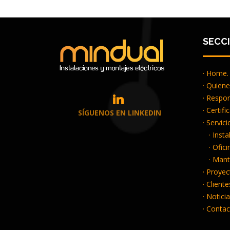
SECC
· Home.
· Quien
· Respon
· Certifi
SÍGUENOS EN LINKEDIN
· Servici
· Inst
· Ofici
· Mant
· Proyec
· Cliente
· Noticia
· Contac