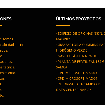
IONES
ÚLTIMOS PROYECTOS
· EDIFICIO DE OFICINAS “SKYL
es somos.
MADRID”
sabilidad social.
· GIGAFACTORÍA CUMMINS PA
cados.
HIDRÓGENO VERDE
os:
· NAVE LOGÍSTICA NEWDOCK
alaciones.
· PLANTA DE FERTILIZANTES 
na técnica.
SAMCA
enimiento.
· CPD MICROSOFT MAD03
tos.
· CPD MICROSOFT MAD04
s.
· REFORMA PARA CAMBIO DE T
s.
DATA CENTER NABIAX
to.